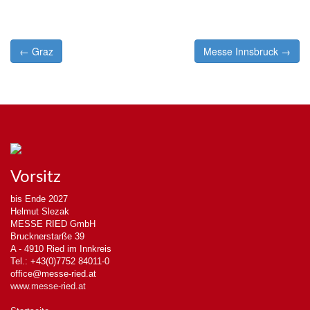
Post
← Graz
Messe Innsbruck →
navigation
Vorsitz
bis Ende 2027
Helmut Slezak
MESSE RIED GmbH
Brucknerstarße 39
A - 4910 Ried im Innkreis
Tel.: +43(0)7752 84011-0
office@messe-ried.at
www.messe-ried.at