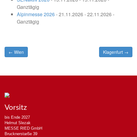
Ganztägig
Alpinmesse 2026
- 21.11.2026 - 22.11.2026 -
Ganztägig
Post
← Wien
Klagenfurt →
navigation
Vorsitz
bis Ende 2027
Helmut Slezak
MESSE RIED GmbH
Brucknerstarße 39