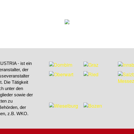
STRIA - ist ein
ranstalter, der
sseveranstalter
 Die Tätigkeit
h unter den
tglieder sowie der
kten zu
Behörden, der
ngen, z.B. WKO.