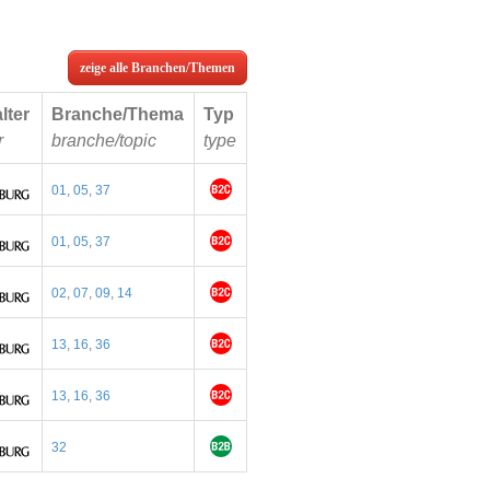
zeige alle Branchen/Themen
lter
Branche/Thema
Typ
r
branche/topic
type
01
,
05
,
37
01
,
05
,
37
02
,
07
,
09
,
14
13
,
16
,
36
13
,
16
,
36
32