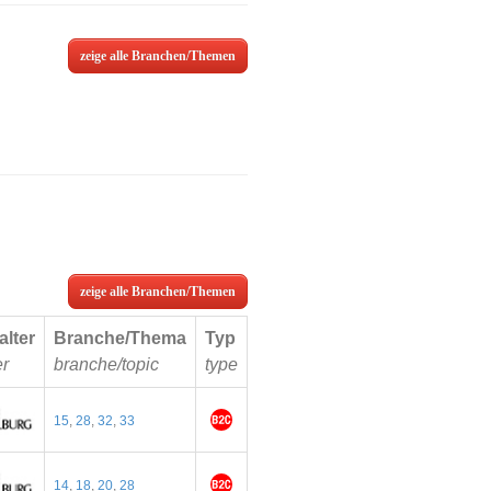
zeige alle Branchen/Themen
zeige alle Branchen/Themen
alter
Branche/Thema
Typ
er
branche/topic
type
15
,
28
,
32
,
33
14
,
18
,
20
,
28