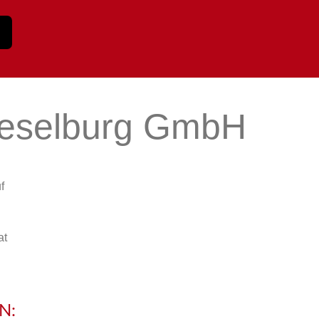
eselburg GmbH
f
at
N: