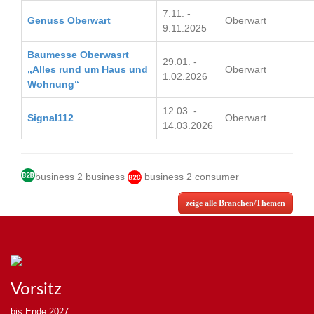
7.11. -
Genuss Oberwart
Oberwart
9.11.2025
Baumesse Oberwasrt
29.01. -
„Alles rund um Haus und
Oberwart
1.02.2026
Wohnung“
12.03. -
Signal112
Oberwart
14.03.2026
business 2 business
business 2 consumer
zeige alle Branchen/Themen
Vorsitz
bis Ende 2027