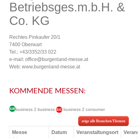
Betriebsges.m.b.H. &
Co. KG
Rechtes Pinkaufer 20/1
7400 Oberwart
Tel.: +43/3352/33 022
e-mail: office@burgenland-messe.at
Web: www.burgenland-messe.at
KOMMENDE MESSEN:
business 2 business
business 2 consumer
zeige alle Branchen/Themen
Messe
Datum
Veranstaltungsort
Verans