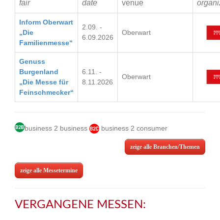
fair
date
venue
organi
Inform Oberwart
2.09. -
„Die
Oberwart
6.09.2026
Familienmesse“
Genuss
Burgenland
6.11. -
Oberwart
„Die Messe für
8.11.2026
Feinschmecker“
business 2 business
business 2 consumer
zeige alle Branchen/Themen
zeige alle Messetermine
VERGANGENE MESSEN: