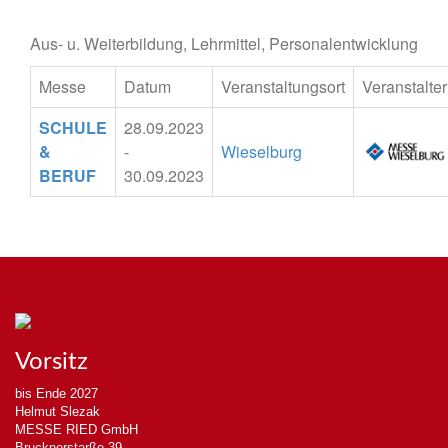
Aus- u. Weiterbildung, Lehrmittel, Personalentwicklung
Messe
Datum
Veranstaltungsort
Veranstalter
SCHULE
28.09.2023
&
-
Wieselburg
BERUF
30.09.2023
Vorsitz
bis Ende 2027
Helmut Slezak
MESSE RIED GmbH
Brucknerstarße 39