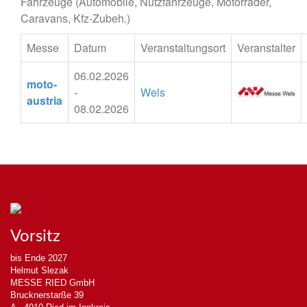
Fahrzeuge (Automobile, Nutzfahrzeuge, Motorräder,
Caravans, Kfz-Zubeh.)
Messe
Datum
Veranstaltungsort
Veranstalter
06.02.2026
moto-
-
Wels
austria
08.02.2026
Vorsitz
bis Ende 2027
Helmut Slezak
MESSE RIED GmbH
Brucknerstarße 39