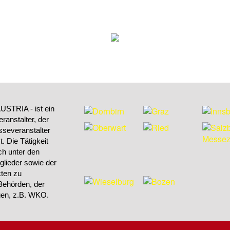
STRIA - ist ein
ranstalter, der
sseveranstalter
 Die Tätigkeit
h unter den
tglieder sowie der
kten zu
Behörden, der
ngen, z.B. WKO.