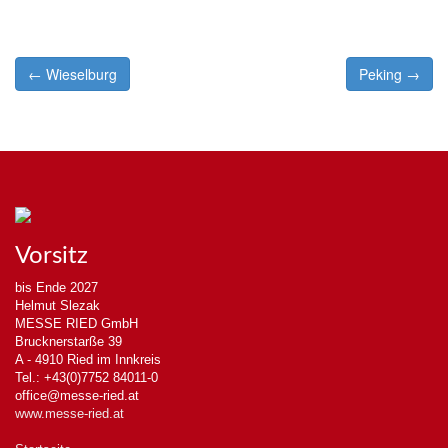
Post
← Wieselburg
Peking →
navigation
Vorsitz
bis Ende 2027
Helmut Slezak
MESSE RIED GmbH
Brucknerstarße 39
A - 4910 Ried im Innkreis
Tel.: +43(0)7752 84011-0
office@messe-ried.at
www.messe-ried.at