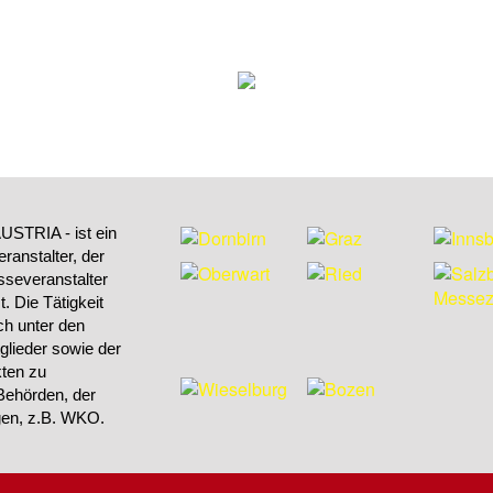
STRIA - ist ein
ranstalter, der
sseveranstalter
 Die Tätigkeit
h unter den
tglieder sowie der
kten zu
Behörden, der
ngen, z.B. WKO.