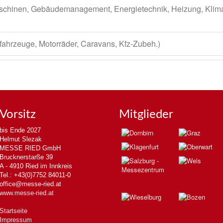
schinen, Gebäudemanagement, Energietechnik, Heizung, Klima
fahrzeuge, Motorräder, Caravans, Kfz-Zubeh.)
Vorsitz
Mitglieder
bis Ende 2027
Helmut Slezak
MESSE RIED GmbH
Brucknerstarße 39
A - 4910 Ried im Innkreis
Tel.: +43(0)7752 84011-0
office@messe-ried.at
www.messe-ried.at
Startseite
Impressum