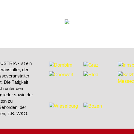
STRIA - ist ein
ranstalter, der
sseveranstalter
 Die Tätigkeit
h unter den
tglieder sowie der
kten zu
Behörden, der
ngen, z.B. WKO.