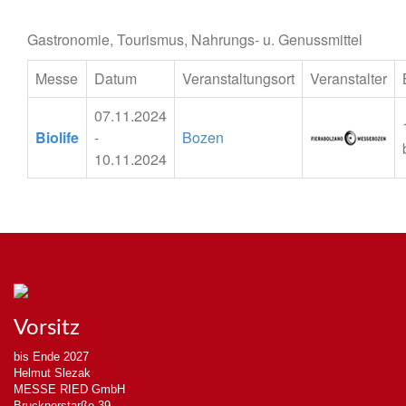
Gastronomie, Tourismus, Nahrungs- u. Genussmittel
Messe
Datum
Veranstaltungsort
Veranstalter
07.11.2024
Biolife
-
Bozen
10.11.2024
Vorsitz
bis Ende 2027
Helmut Slezak
MESSE RIED GmbH
Brucknerstarße 39