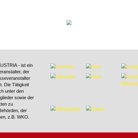
STRIA - ist ein
ranstalter, der
sseveranstalter
 Die Tätigkeit
h unter den
tglieder sowie der
kten zu
Behörden, der
ngen, z.B. WKO.