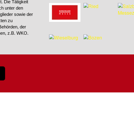
 Die Tätigkeit
h unter den
tglieder sowie der
kten zu
Behörden, der
ngen, z.B. WKO.