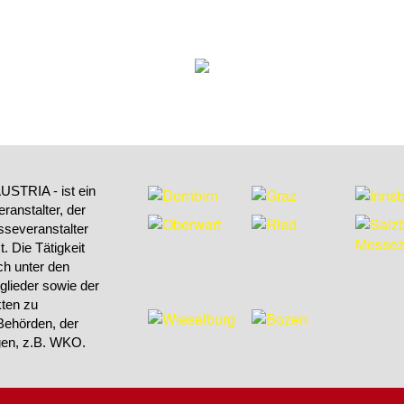
STRIA - ist ein
ranstalter, der
sseveranstalter
 Die Tätigkeit
h unter den
tglieder sowie der
kten zu
Behörden, der
ngen, z.B. WKO.