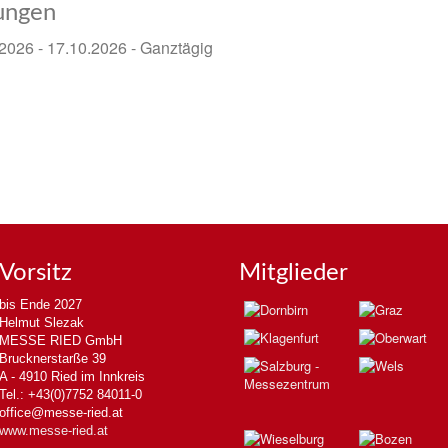
ungen
2026 - 17.10.2026 - Ganztägig
Vorsitz
Mitglieder
bis Ende 2027
Helmut Slezak
MESSE RIED GmbH
Brucknerstarße 39
A - 4910 Ried im Innkreis
Tel.: +43(0)7752 84011-0
office@messe-ried.at
www.messe-ried.at