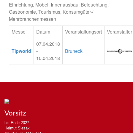
Einrichtung, Möbel, Innenausbau, Beleuchtung,
Gastronomie, Tourismus, Konsumgüter-/
Mehrbranchenmessen
Messe
Datum
Veranstaltungsort
Veranstalter
07.04.2018
Tipworld
-
Bruneck
10.04.2018
Vorsitz
bis Ende 2027
Helmut Slezak