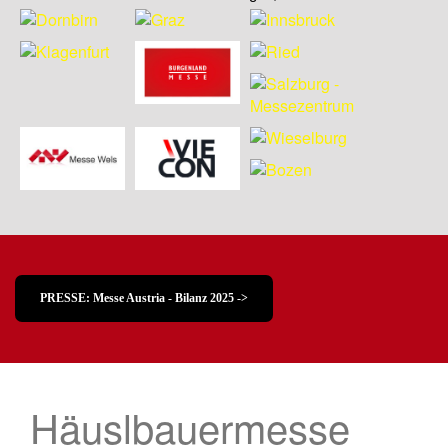
PRESSE: Messe Austria - Bilanz 2025 ->
Häuslbauermesse