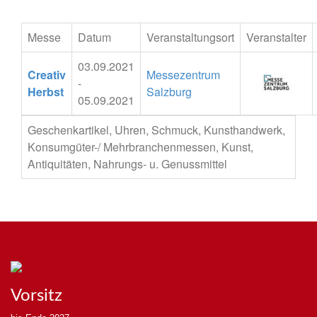
Messe
Datum
Veranstaltungsort
Veranstalter
03.09.2021
Creativ
Messezentrum
-
Herbst
Salzburg
05.09.2021
Geschenkartikel, Uhren, Schmuck, Kunsthandwerk,
Konsumgüter-/ Mehrbranchenmessen, Kunst,
Antiquitäten, Nahrungs- u. Genussmittel
Vorsitz