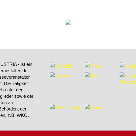
STRIA - ist ein
ranstalter, der
sseveranstalter
 Die Tätigkeit
h unter den
tglieder sowie der
kten zu
Behörden, der
ngen, z.B. WKO.