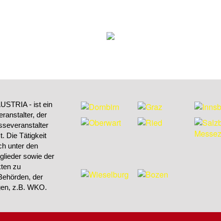
STRIA - ist ein
ranstalter, der
sseveranstalter
 Die Tätigkeit
h unter den
tglieder sowie der
kten zu
Behörden, der
ngen, z.B. WKO.