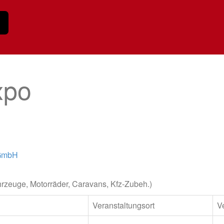
xpo
 GmbH
rzeuge, Motorräder, Caravans, Kfz-Zubeh.)
Veranstaltungsort
V