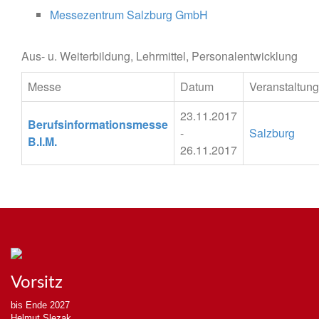
Messezentrum Salzburg GmbH
Aus- u. Weiterbildung, Lehrmittel, Personalentwicklung
Messe
Datum
Veranstaltung
23.11.2017
Berufsinformationsmesse
-
Salzburg
B.I.M.
26.11.2017
Vorsitz
bis Ende 2027
Helmut Slezak