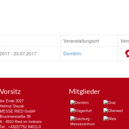
m
Veranstaltungsort
Vera
2017 - 23.07.2017
Dornbirn
Vorsitz
Mitglieder
bis Ende 2027
Helmut Slezak
MESSE RIED GmbH
Brucknerstarße 39
A - 4910 Ried im Innkreis
Tel.: +43(0)7752 84011-0