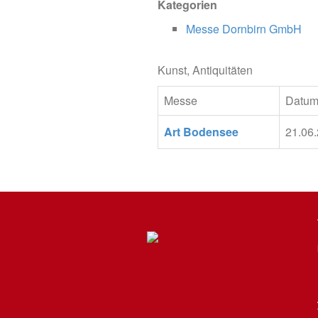
Kategorien
Messe Dornbirn GmbH
Kunst, Antiquitäten
Messe
Datu
Art Bodensee
21.06.