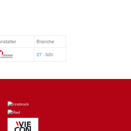
nstalter
Branche
27
- b2c