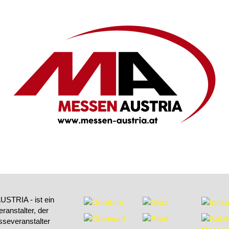
STRIA - ist ein
ranstalter, der
sseveranstalter