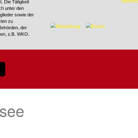
 Die Tätigkeit
h unter den
tglieder sowie der
kten zu
Behörden, der
ngen, z.B. WKO.
nsee