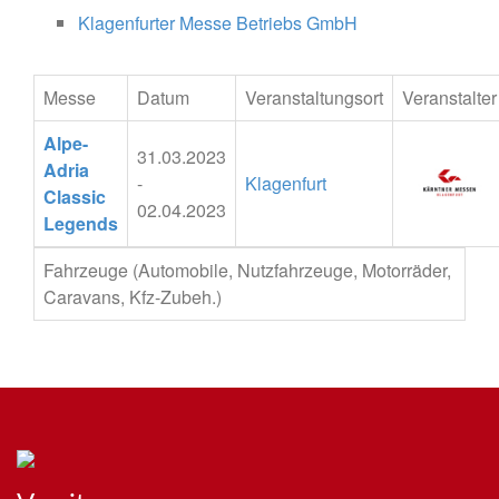
Klagenfurter Messe Betriebs GmbH
Messe
Datum
Veranstaltungsort
Veranstalter
Alpe-
31.03.2023
Adria
-
Klagenfurt
Classic
02.04.2023
Legends
Fahrzeuge (Automobile, Nutzfahrzeuge, Motorräder,
Caravans, Kfz-Zubeh.)