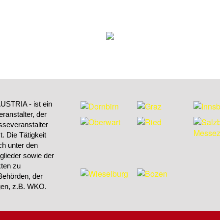
STRIA - ist ein
ranstalter, der
sseveranstalter
 Die Tätigkeit
h unter den
tglieder sowie der
kten zu
Behörden, der
ngen, z.B. WKO.