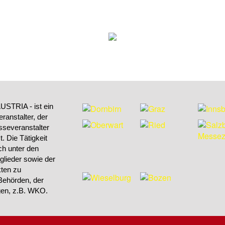
STRIA - ist ein
ranstalter, der
sseveranstalter
 Die Tätigkeit
h unter den
tglieder sowie der
kten zu
Behörden, der
ngen, z.B. WKO.